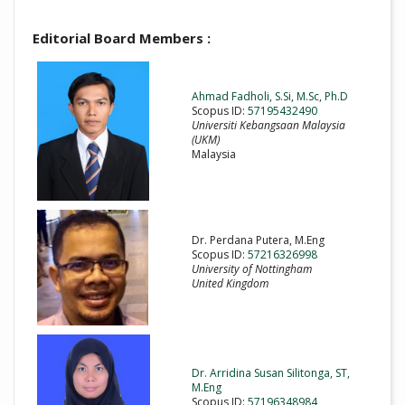
Editorial Board Members :
Ahmad Fadholi, S.Si, M.Sc, Ph.D
Scopus ID:
57195432490
Universiti Kebangsaan Malaysia
(UKM)
Malaysia
Dr. Perdana Putera, M.Eng
Scopus ID:
57216326998
University of Nottingham
United Kingdom
Dr. Arridina Susan Silitonga, ST,
M.Eng
Scopus ID:
57196348984